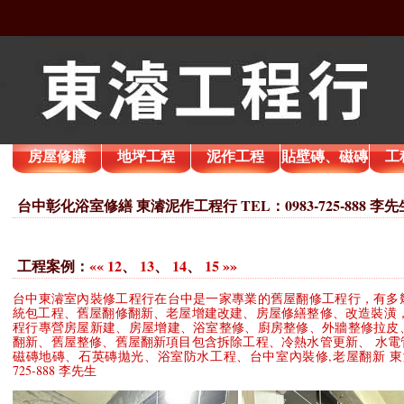
房屋修膳
地坪工程
泥作工程
貼壁磚、磁磚
工
台中彰化浴室修繕 東濬泥作工程行 TEL：0983-725-888 李先
工程案例：
««
12
、
13
、
14
、
15
»»
台中東濬室內裝修工程行在台中是一家專業的舊屋翻修工程行，有多
統包工程、舊屋翻修翻新、老屋增建改建、房屋修繕整修、改造裝潢，
程行專營房屋新建、房屋增建、浴室整修、廚房整修、外牆整修拉皮
翻新、舊屋整修、舊屋翻新項目包含拆除工程、冷熱水管更新、 水電
磁磚地磚、石英磚拋光、浴室防水工程、台中室內裝修,老屋翻新 東濬泥
725-888 李先生