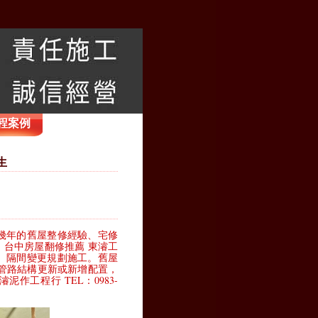
程案例
生
幾年的舊屋整修經驗、宅修
台中房屋翻修推薦 東濬工
、隔間變更規劃施工。舊屋
管路結構更新或新增配置，
作工程行 TEL：0983-