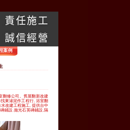
程案例
生
優質浴室翻修公司。舊屋翻新改建
找東濬泥作工程行, 浴室翻
防水改建工程施工, 提供台中
磁磚鋪設.拋光石英磚鋪設,隔