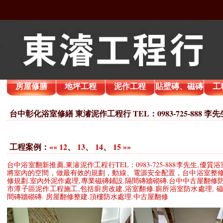
房屋修膳
地坪工程
泥作工程
貼壁磚、磁磚
工
台中彰化浴室修繕 東濬泥作工程行 TEL：0983-725-888 李先
工程案例：
««
12
、
13
、
14
、
15
»»
台中浴室翻新推薦,東濬泥作工程行TEL：0983-725-888李先生,
將室內的空間，做最有效的規劃，動線、電源安全配置，台中浴室整修
修規劃.室內外泥作處理,專業磁磚鋪設.隔間磚牆砌磚.台中中古屋翻修
市潭子區泥作工程施工,包括廚房改建,浴室翻修.廁所浴室防水處理, 
間磚牆砌磚. 房屋翻修整建.頂樓防水處理.中古屋翻修