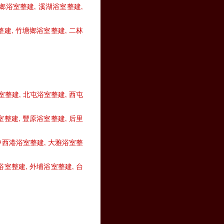
鄉浴室整建
,
溪湖浴室整建
,
整建
,
竹塘鄉浴室整建
,
二林
室整建
,
北屯浴室整建
,
西屯
室整建
,
豐原浴室整建
,
后里
中西港浴室整建
,
大雅浴室整
浴室整建
,
外埔浴室整建
,
台