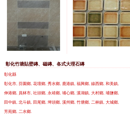
彰化竹塘貼壁磚、磁磚、各式大理石磚
彰化縣
彰化市
,
芬園鄉
,
花壇鄉
,
秀水鄉
,
鹿港鎮
,
福興鄉
,
線西鄉
,
和美鎮
,
伸港鄉
,
員林市
,
社頭鄉
,
永靖鄉
,
埔心鄉
,
溪湖鎮
,
大村鄉
,
埔鹽鄉
,
田中鎮
,
北斗鎮
,
田尾鄉
,
埤頭鄉
,
溪州鄉
,
竹塘鄉
,
二林鎮
,
大城鄉
,
芳苑鄉
,
二水鄉
.