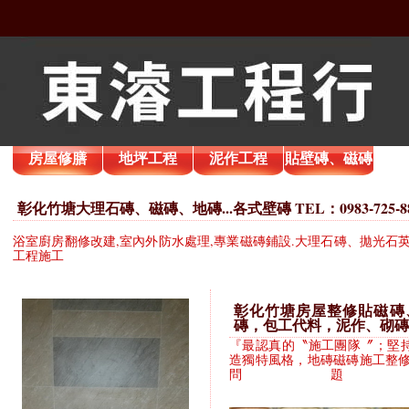
房屋修膳
地坪工程
泥作工程
貼壁磚、磁磚
彰化竹塘大理石磚、磁磚、地磚...各式壁磚 TEL：0983-725-
浴室廚房翻修改建,室內外防水處理,專業磁磚鋪設.大理石磚、拋光石英
工程施工
彰化竹塘房屋整修貼磁磚、
磚，包工代料，泥作、砌磚
『最認真的〝施工團隊〞；堅
造獨特風格，地磚磁磚施工整修
問題。