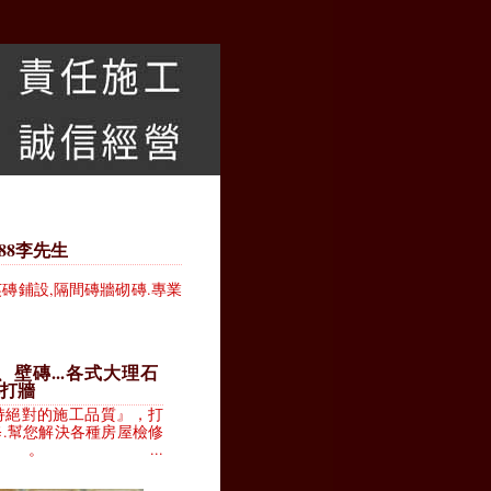
888李先生
磚鋪設,隔間磚牆砌磚.專業
壁磚...各式大理石
打牆
持絕對的施工品質』，打
.幫您解決各種房屋檢修
...