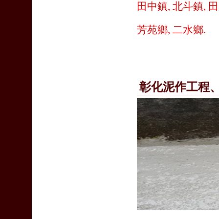
田中鎮
,
北斗鎮
,
田
芳苑鄉
,
二水鄉
.
彰化泥作工程