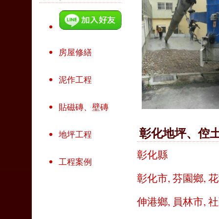
房屋修繕
泥作工程
貼磁磚、壁磚
彰化地坪、倥
地坪工程
彰化縣
工程案例
彰化市
,
芬園鄉
,
花
伸港鄉
,
員林市
,
社