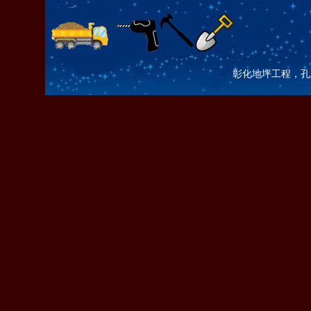
彰化地坪工程，孔土咖 