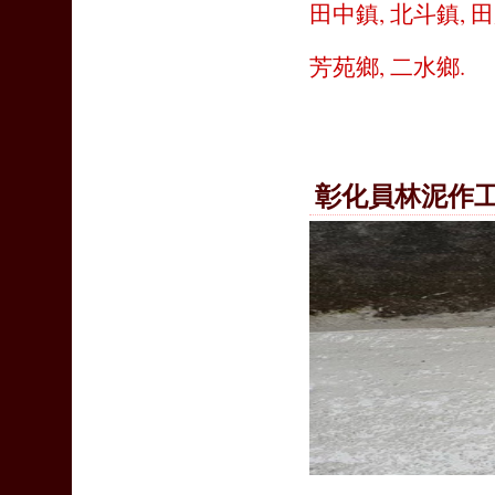
田中鎮
,
北斗鎮
,
田
芳苑鄉
,
二水鄉
.
彰化員林泥作