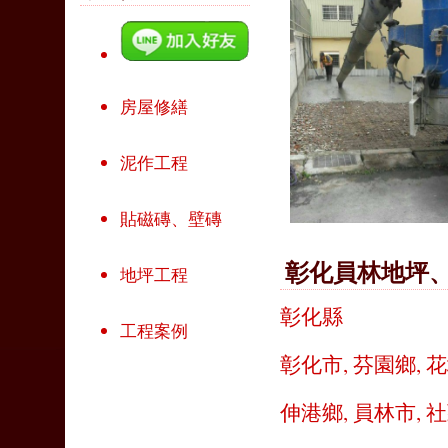
房屋修繕
泥作工程
貼磁磚、壁磚
彰化員林地坪
地坪工程
彰化縣
工程案例
彰化市
,
芬園鄉
,
花
伸港鄉
,
員林市
,
社