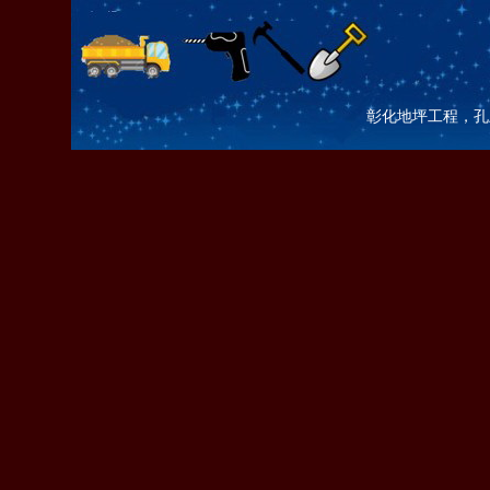
彰化地坪工程，孔土咖 