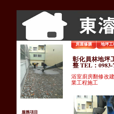
房屋修膳
地坪工
彰化員林地坪工
整 TEL：0983-
浴室廚房翻修改建
業工程施工
服務項目