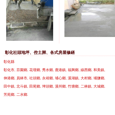
彰化社頭地坪、倥土脚、各式房屋修繕
彰化縣
彰化市
,
芬園鄉
,
花壇鄉
,
秀水鄉
,
鹿港鎮
,
福興鄉
,
線西鄉
,
和美鎮
,
伸港鄉
,
員林市
,
社頭鄉
,
永靖鄉
,
埔心鄉
,
溪湖鎮
,
大村鄉
,
埔鹽鄉
,
田中鎮
,
北斗鎮
,
田尾鄉
,
埤頭鄉
,
溪州鄉
,
竹塘鄉
,
二林鎮
,
大城鄉
,
芳苑鄉
,
二水鄉
.