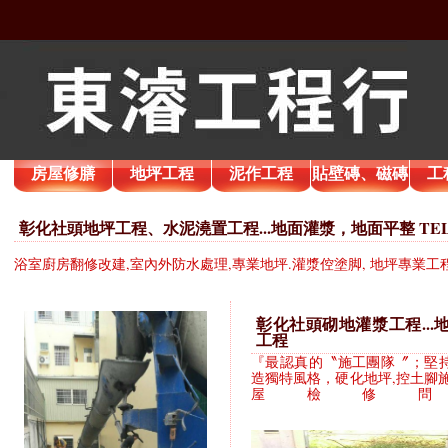
房屋修膳
地坪工程
泥作工程
貼壁磚、磁磚
工
彰化社頭地坪工程、水泥澆置工程...地面灌漿，地面平整 TEL：09
浴室廚房翻修改建,室內外防水處理,專業地坪.灌漿倥塗脚, 地坪專業工
彰化社頭砌地灌漿工程...
工程
『最認真的〝施工團隊〞；堅
造獨特風格，硬化地坪,控土腳
屋檢修問題