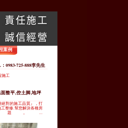
程案例
83-725-888李先生
程施工
地面整平,倥土脚,地坪
持絕對的施工品質』，打
施工整修.幫您解決各種房
。...