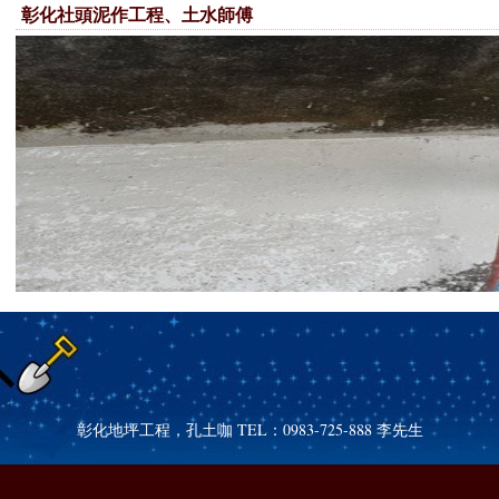
彰化社頭泥作工程、土水師傅
彰化地坪工程，孔土咖 TEL：0983-725-888 李先生