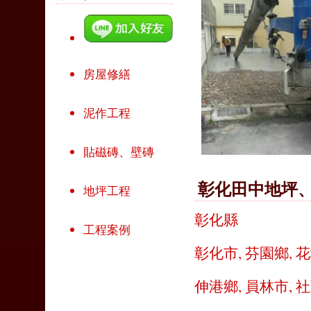
房屋修繕
泥作工程
貼磁磚、壁磚
彰化田中地坪
地坪工程
彰化縣
工程案例
彰化市
,
芬園鄉
,
花
伸港鄉
,
員林市
,
社