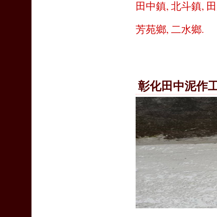
田中鎮
,
北斗鎮
,
田
芳苑鄉
,
二水鄉
.
彰化田中泥作