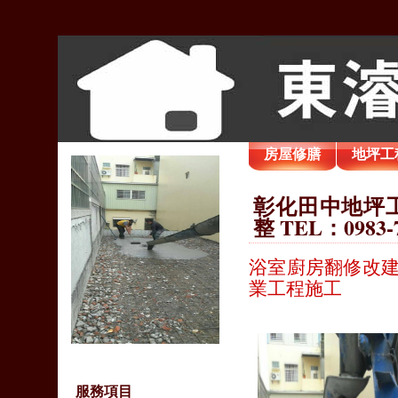
房屋修膳
地坪工
彰化田中地坪工
整 TEL：0983-
浴室廚房翻修改建
業工程施工
服務項目