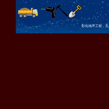
彰化地坪工程，孔土咖 