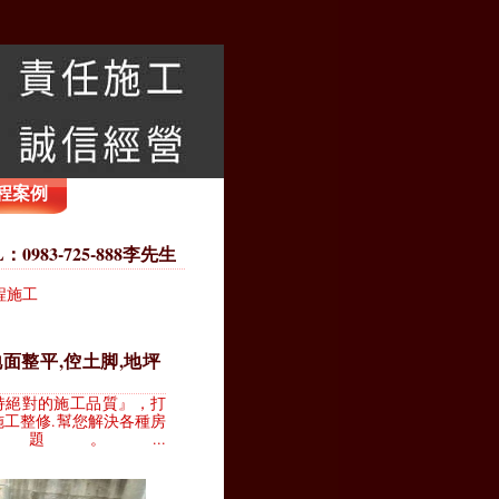
程案例
83-725-888李先生
程施工
地面整平,倥土脚,地坪
持絕對的施工品質』，打
施工整修.幫您解決各種房
。...