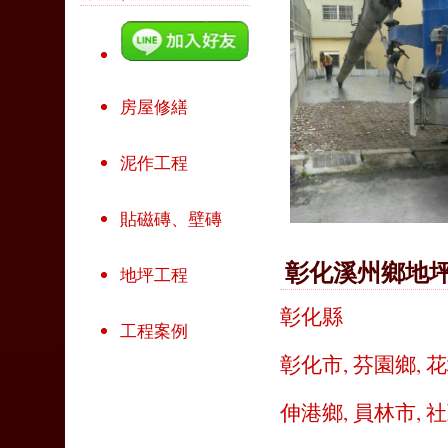
房屋修繕
泥作工程
貼磁磚、壁磚
彰化溪州鄉地
地坪工程
彰化縣
工程案例
彰化市
,
芬園鄉
,
花
伸港鄉
,
員林市
,
社