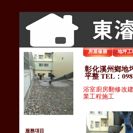
房屋修膳
地坪工
彰化溪州鄉地坪
平整 TEL：098
浴室廚房翻修改建
業工程施工
服務項目