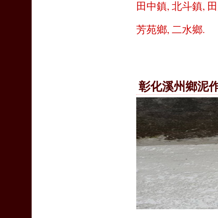
田中鎮
,
北斗鎮
,
田
芳苑鄉
,
二水鄉
.
彰化溪州鄉泥