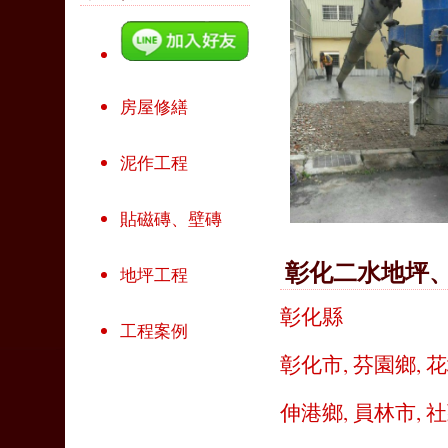
房屋修繕
泥作工程
貼磁磚、壁磚
彰化二水地坪
地坪工程
彰化縣
工程案例
彰化市
,
芬園鄉
,
花
伸港鄉
,
員林市
,
社