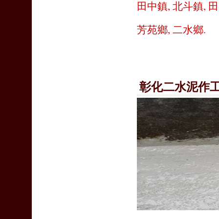
田中鎮
,
北斗鎮
,
田
芳苑鄉
,
二水鄉
.
彰化二水泥作