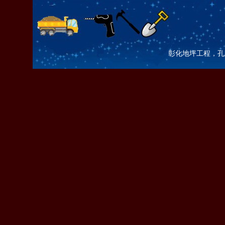
彰化地坪工程，孔土咖 