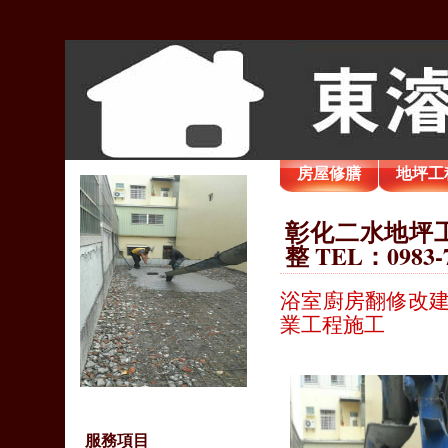
房屋修膳
地坪工
彰化二水地坪工
整 TEL：0983-
浴室廚房翻修改建
業工程施工
服務項目