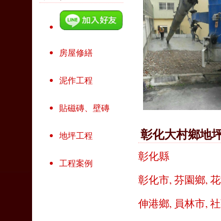
房屋修繕
泥作工程
貼磁磚、壁磚
彰化大村鄉地
地坪工程
彰化縣
工程案例
彰化市
,
芬園鄉
,
花
伸港鄉
,
員林市
,
社