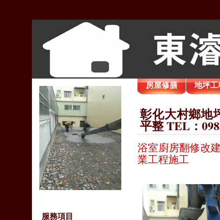
房屋修膳
地坪工
彰化大村鄉地坪
平整 TEL：098
浴室廚房翻修改建
業工程施工
服務項目