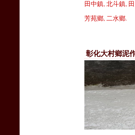
田中鎮
,
北斗鎮
,
田
芳苑鄉
,
二水鄉
.
彰化大村鄉泥