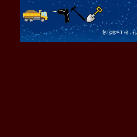
彰化地坪工程，孔土咖 